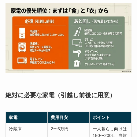
絶対に必要な家電（引越し前後に用意）
家電
費用目安
ポイント
冷蔵庫
2〜6万円
一人暮らし向けは
150〜200L。自炊