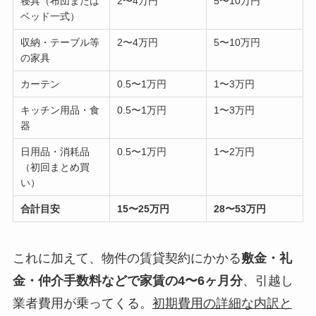
寝具（布団または
2〜4万円
5〜10万円
ベッド一式）
収納・テーブル等
2〜4万円
5〜10万円
の家具
カーテン
0.5〜1万円
1〜3万円
キッチン用品・食
0.5〜1万円
1〜3万円
器
日用品・消耗品
0.5〜1万円
1〜2万円
（初回まとめ買
い）
合計目安
15〜25万円
28〜53万円
これに加えて、物件の賃貸契約にかかる
敷金・礼
金・仲介手数料などで家賃の4〜6ヶ月分
、引越し
業者費用が乗ってくる。
初期費用の詳細な内訳と