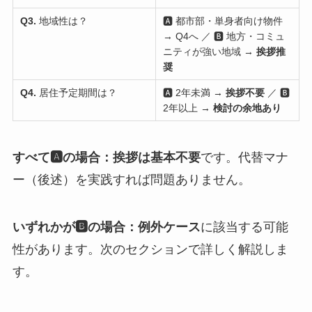
Q3.
地域性は？
🅰 都市部・単身者向け物件
→ Q4へ ／ 🅱 地方・コミュ
ニティが強い地域 →
挨拶推
奨
Q4.
居住予定期間は？
🅰 2年未満 →
挨拶不要
／ 🅱
2年以上 →
検討の余地あり
すべて🅰の場合：挨拶は基本不要
です。代替マナ
ー（後述）を実践すれば問題ありません。
いずれかが🅱の場合：例外ケース
に該当する可能
性があります。次のセクションで詳しく解説しま
す。