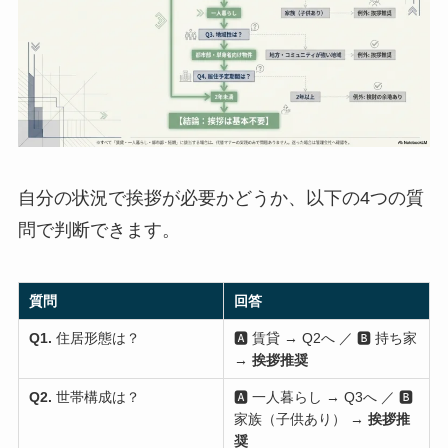
自分の状況で挨拶が必要かどうか、以下の4つの質
問で判断できます。
質問
回答
Q1.
住居形態は？
🅰 賃貸 → Q2へ ／ 🅱 持ち家
→
挨拶推奨
Q2.
世帯構成は？
🅰 一人暮らし → Q3へ ／ 🅱
家族（子供あり） →
挨拶推
奨