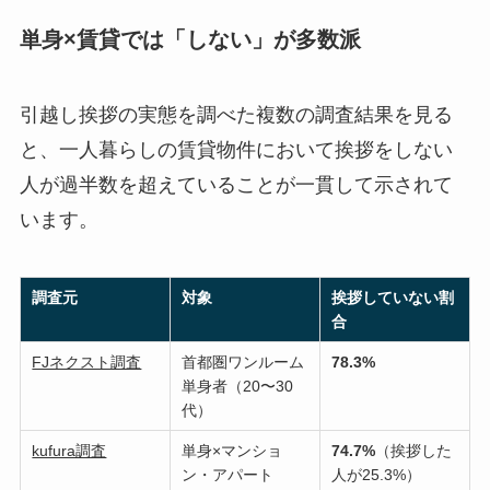
単身×賃貸では「しない」が多数派
引越し挨拶の実態を調べた複数の調査結果を見る
と、一人暮らしの賃貸物件において挨拶をしない
人が過半数を超えていることが一貫して示されて
います。
調査元
対象
挨拶していない割
合
FJネクスト調査
首都圏ワンルーム
78.3%
単身者（20〜30
代）
kufura調査
単身×マンショ
74.7%
（挨拶した
ン・アパート
人が25.3%）