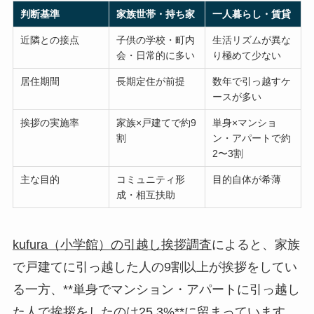
判断基準
家族世帯・持ち家
一人暮らし・賃貸
近隣との接点
子供の学校・町内
生活リズムが異な
会・日常的に多い
り極めて少ない
居住期間
長期定住が前提
数年で引っ越すケ
ースが多い
挨拶の実施率
家族×戸建てで約9
単身×マンショ
割
ン・アパートで約
2〜3割
主な目的
コミュニティ形
目的自体が希薄
成・相互扶助
kufura（小学館）の引越し挨拶調査
によると、家族
で戸建てに引っ越した人の9割以上が挨拶をしてい
る一方、**単身でマンション・アパートに引っ越し
た人で挨拶をしたのは25.3%**に留まっています。